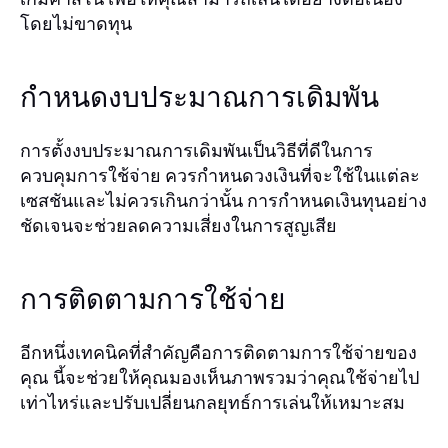
โดยไม่ขาดทุน
กำหนดงบประมาณการเดิมพัน
การตั้งงบประมาณการเดิมพันเป็นวิธีที่ดีในการ
ควบคุมการใช้จ่าย ควรกำหนดวงเงินที่จะใช้ในแต่ละ
เซสชันและไม่ควรเกินกว่านั้น การกำหนดเงินทุนอย่าง
ชัดเจนจะช่วยลดความเสี่ยงในการสูญเสีย
การติดตามการใช้จ่าย
อีกหนึ่งเทคนิคที่สำคัญคือการติดตามการใช้จ่ายของ
คุณ นี้จะช่วยให้คุณมองเห็นภาพรวมว่าคุณใช้จ่ายไป
เท่าไหร่และปรับเปลี่ยนกลยุทธ์การเล่นให้เหมาะสม