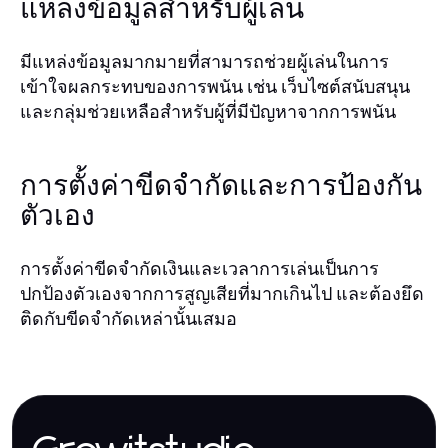
แหล่งข้อมูลสำหรับผู้เล่น
มีแหล่งข้อมูลมากมายที่สามารถช่วยผู้เล่นในการ
เข้าใจผลกระทบของการพนัน เช่น เว็บไซต์สนับสนุน
และกลุ่มช่วยเหลือสำหรับผู้ที่มีปัญหาจากการพนัน
การตั้งค่าขีดจำกัดและการป้องกัน
ตัวเอง
การตั้งค่าขีดจำกัดเงินและเวลาการเล่นเป็นการ
ปกป้องตัวเองจากการสูญเสียที่มากเกินไป และต้องยึด
ติดกับขีดจำกัดเหล่านั้นเสมอ