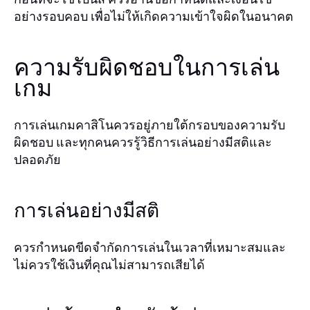
อย่างรอบคอบ เพื่อไม่ให้เกิดความเข้าใจผิดในอนาคต
ความรับผิดชอบในการเล่น
เกม
การเล่นเกมคาสิโนควรอยู่ภายใต้กรอบของความรับ
ผิดชอบ และทุกคนควรรู้วิธีการเล่นอย่างมีสติและ
ปลอดภัย
การเล่นอย่างมีสติ
ควรกำหนดขีดจำกัดการเล่นในเวลาที่เหมาะสมและ
ไม่ควรใช้เงินที่คุณไม่สามารถเสียได้