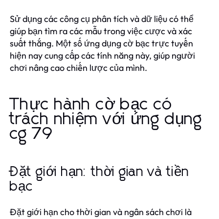
Sử dụng các công cụ phân tích và dữ liệu có thể
giúp bạn tìm ra các mẫu trong việc cược và xác
suất thắng. Một số ứng dụng cờ bạc trực tuyến
hiện nay cung cấp các tính năng này, giúp người
chơi nâng cao chiến lược của mình.
Thực hành cờ bạc có
trách nhiệm với ứng dụng
cg 79
Đặt giới hạn: thời gian và tiền
bạc
Đặt giới hạn cho thời gian và ngân sách chơi là