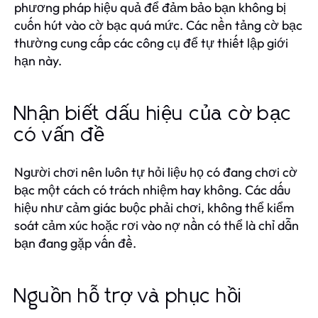
phương pháp hiệu quả để đảm bảo bạn không bị
cuốn hút vào cờ bạc quá mức. Các nền tảng cờ bạc
thường cung cấp các công cụ để tự thiết lập giới
hạn này.
Nhận biết dấu hiệu của cờ bạc
có vấn đề
Người chơi nên luôn tự hỏi liệu họ có đang chơi cờ
bạc một cách có trách nhiệm hay không. Các dấu
hiệu như cảm giác buộc phải chơi, không thể kiểm
soát cảm xúc hoặc rơi vào nợ nần có thể là chỉ dẫn
bạn đang gặp vấn đề.
Nguồn hỗ trợ và phục hồi