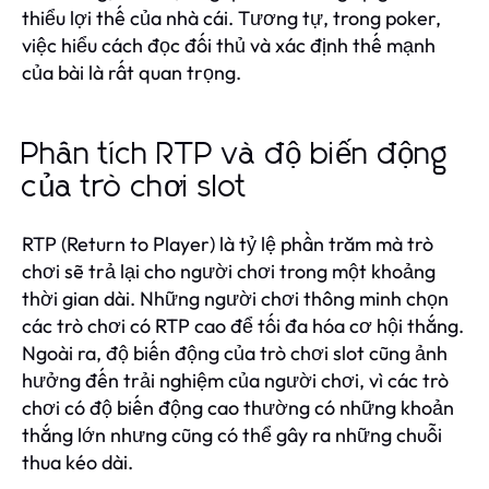
thiểu lợi thế của nhà cái. Tương tự, trong poker,
việc hiểu cách đọc đối thủ và xác định thế mạnh
của bài là rất quan trọng.
Phân tích RTP và độ biến động
của trò chơi slot
RTP (Return to Player) là tỷ lệ phần trăm mà trò
chơi sẽ trả lại cho người chơi trong một khoảng
thời gian dài. Những người chơi thông minh chọn
các trò chơi có RTP cao để tối đa hóa cơ hội thắng.
Ngoài ra, độ biến động của trò chơi slot cũng ảnh
hưởng đến trải nghiệm của người chơi, vì các trò
chơi có độ biến động cao thường có những khoản
thắng lớn nhưng cũng có thể gây ra những chuỗi
thua kéo dài.