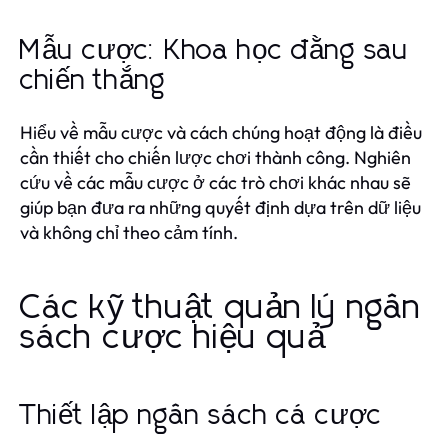
Mẫu cược: Khoa học đằng sau
chiến thắng
Hiểu về mẫu cược và cách chúng hoạt động là điều
cần thiết cho chiến lược chơi thành công. Nghiên
cứu về các mẫu cược ở các trò chơi khác nhau sẽ
giúp bạn đưa ra những quyết định dựa trên dữ liệu
và không chỉ theo cảm tính.
Các kỹ thuật quản lý ngân
sách cược hiệu quả
Thiết lập ngân sách cá cược