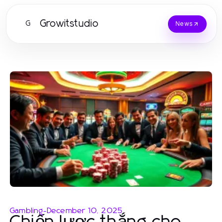
Growitstudio
G
News
Gambling
-
December 10, 2025