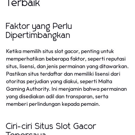
Terbaik
Faktor yang Perlu
Dipertimbangkan
Ketika memilih situs slot gacor, penting untuk
memperhatikan beberapa faktor, seperti reputasi
situs, lisensi, dan jenis permainan yang ditawarkan.
Pastikan situs terdaftar dan memiliki lisensi dari
otoritas perjudian yang diakui, seperti Malta
Gaming Authority. Ini menjamin bahwa permainan
yang disediakan adil dan transparan, serta
memberi perlindungan kepada pemain.
Ciri-ciri Situs Slot Gacor