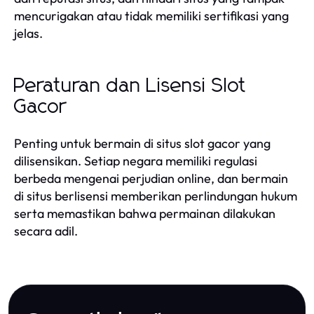
mencurigakan atau tidak memiliki sertifikasi yang
jelas.
Peraturan dan Lisensi Slot
Gacor
Penting untuk bermain di situs slot gacor yang
dilisensikan. Setiap negara memiliki regulasi
berbeda mengenai perjudian online, dan bermain
di situs berlisensi memberikan perlindungan hukum
serta memastikan bahwa permainan dilakukan
secara adil.