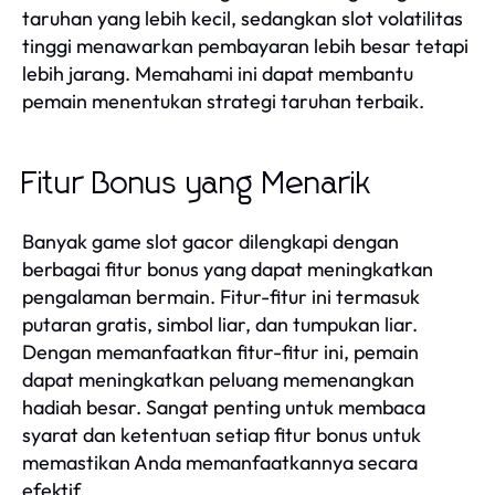
taruhan yang lebih kecil, sedangkan slot volatilitas
tinggi menawarkan pembayaran lebih besar tetapi
lebih jarang. Memahami ini dapat membantu
pemain menentukan strategi taruhan terbaik.
Fitur Bonus yang Menarik
Banyak game slot gacor dilengkapi dengan
berbagai fitur bonus yang dapat meningkatkan
pengalaman bermain. Fitur-fitur ini termasuk
putaran gratis, simbol liar, dan tumpukan liar.
Dengan memanfaatkan fitur-fitur ini, pemain
dapat meningkatkan peluang memenangkan
hadiah besar. Sangat penting untuk membaca
syarat dan ketentuan setiap fitur bonus untuk
memastikan Anda memanfaatkannya secara
efektif.