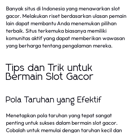
Banyak situs di Indonesia yang menawarkan slot
gacor. Melakukan riset berdasarkan ulasan pemain
lain dapat membantu Anda menemukan pilihan
terbaik. Situs terkemuka biasanya memiliki
komunitas aktif yang dapat memberikan wawasan
yang berharga tentang pengalaman mereka.
Tips dan Trik untuk
Bermain Slot Gacor
Pola Taruhan yang Efektif
Menetapkan pola taruhan yang tepat sangat
penting untuk sukses dalam bermain slot gacor.
Cobalah untuk memulai dengan taruhan kecil dan