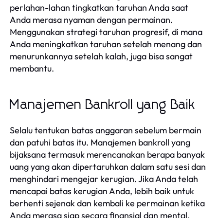
perlahan-lahan tingkatkan taruhan Anda saat
Anda merasa nyaman dengan permainan.
Menggunakan strategi taruhan progresif, di mana
Anda meningkatkan taruhan setelah menang dan
menurunkannya setelah kalah, juga bisa sangat
membantu.
Manajemen Bankroll yang Baik
Selalu tentukan batas anggaran sebelum bermain
dan patuhi batas itu. Manajemen bankroll yang
bijaksana termasuk merencanakan berapa banyak
uang yang akan dipertaruhkan dalam satu sesi dan
menghindari mengejar kerugian. Jika Anda telah
mencapai batas kerugian Anda, lebih baik untuk
berhenti sejenak dan kembali ke permainan ketika
Anda merasa siap secara finansial dan mental.