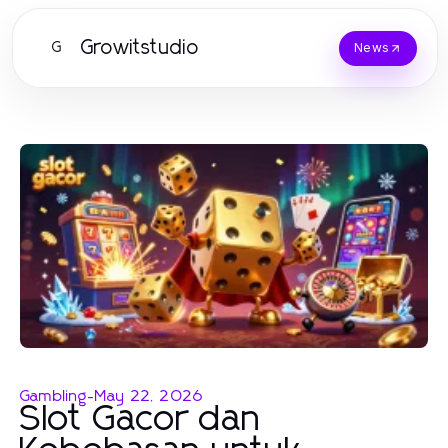
Growitstudio
G
News
Gambling
-
May 22, 2026
Slot Gacor dan